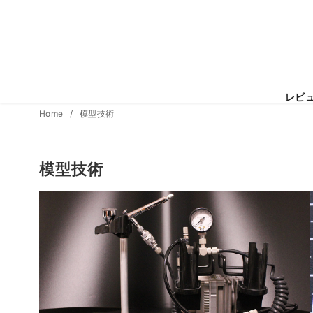
レビ
コ
Home
模型技術
ン
テ
模型技術
ン
ツ
へ
移
動