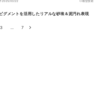
2025/03/22
模型技術
ピグメントを活用したリアルな砂埃＆泥汚れ表現
3
…
7