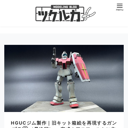
コ
ン
テ
ン
ツ
へ
移
動
HGUCジム製作｜旧キット箱絵を再現するガン