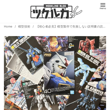
コ
Home
模型技術
【初心者必見】模型製作で失敗しない説明書の読み方ガイド
ン
テ
ン
ツ
へ
移
動