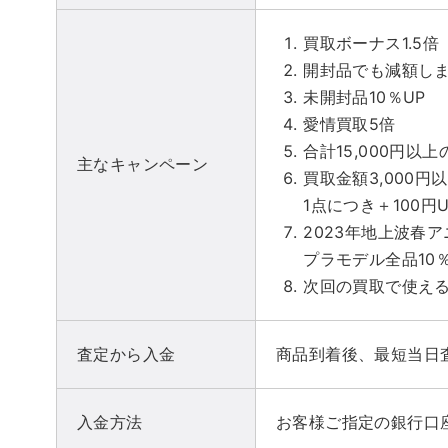
買取ボーナス1.5倍
開封品でも減額し
未開封品10％UP
愛情買取5倍
合計15,000円以上
主なキャンペーン
買取金額3,000
1点につき＋100円U
2023年地上波春
プラモデル全品10％
次回の買取で使え
査定から入金
商品到着後、最短当日
入金方法
お客様ご指定の銀行口