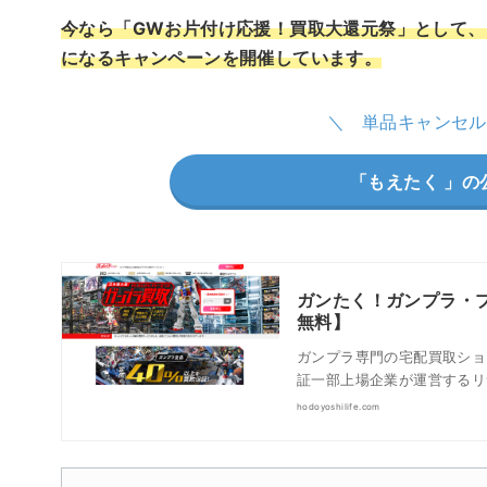
今なら「GWお片付け応援！買取大還元祭」として、フ
になるキャンペーンを開催しています。
単品キャンセル
「もえたく 」の
ガンたく！ガンプラ・
無料】
ガンプラ専門の宅配買取ショ
証一部上場企業が運営するリ
hodoyoshilife.com