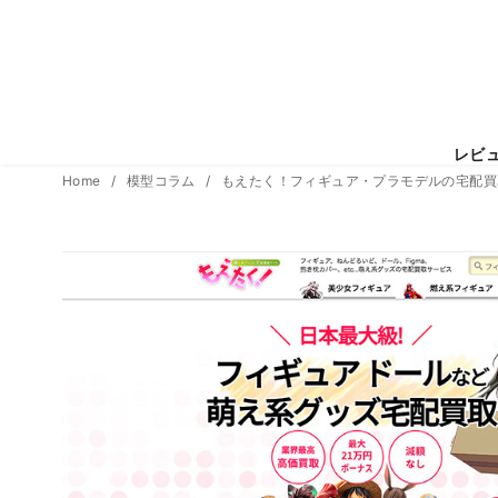
レビ
コ
Home
模型コラム
もえたく！フィギュア・プラモデルの宅配買
ン
テ
ン
ツ
へ
移
動