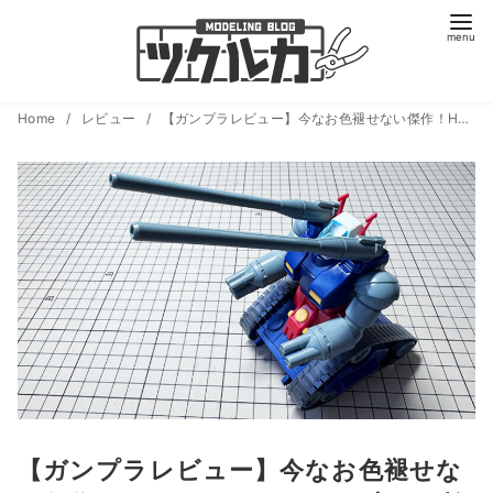
コ
Home
レビュー
【ガンプラレビュー】今なお色褪せない傑作！HGUC ガンタンクを素組み検証 〜てんこ盛りの改修プランを妄想する〜
ン
テ
ン
ツ
へ
移
動
【ガンプラレビュー】今なお色褪せな