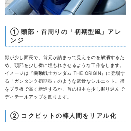
① 頭部・首周りの「初期型風」アレ
ンジ
顔が少し面長で、首元が詰まって見えるのを解消するた
め、頭部を少し襟に埋もれさせるような工作をします。
イメージは『機動戦士ガンダム THE ORIGIN』に登場す
る「ガンタンク初期型」のような武骨なシルエット。襟
をプラ板で高く新造するか、首の根本を少し掘り込んで
ディテールアップを図ります。
② コクピットの棒人間をリアル化