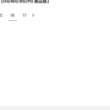
【HG/MG/RG/PG 納品順】
15
16
17