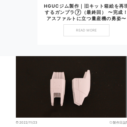
HGUCジム製作｜旧キット箱絵を再
するガンプラ⑦（最終回） 〜完成
アスファルトに立つ量産機の勇姿〜
READ MORE
2022/11/23
製作日誌