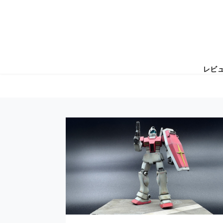
レビ
コ
ン
テ
ン
ツ
へ
移
動