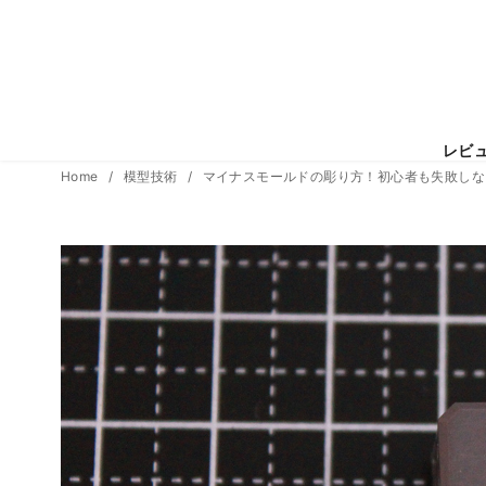
レビ
コ
Home
模型技術
マイナスモールドの彫り方！初心者も失敗しな
ン
テ
ン
ツ
へ
移
動