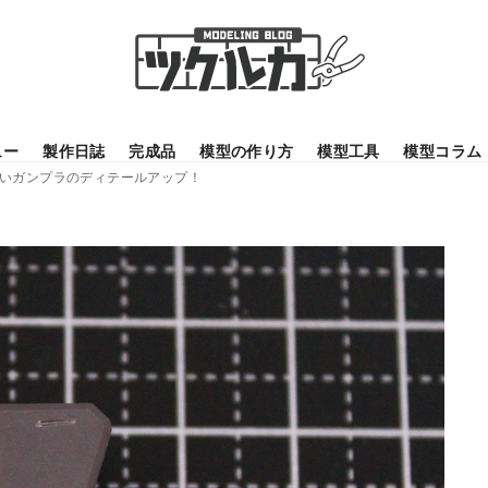
ュー
製作日誌
完成品
模型の作り方
模型工具
模型コラム
いガンプラのディテールアップ！