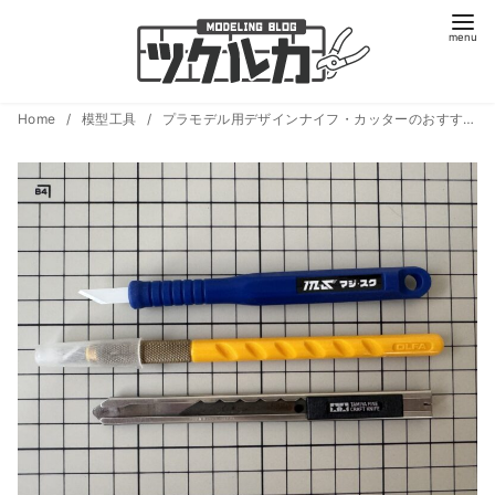
コ
Home
模型工具
プラモデル用デザインナイフ・カッターのおすすめ7選！失敗しない選び方と初心者向け解説
ン
テ
ン
ツ
へ
移
動