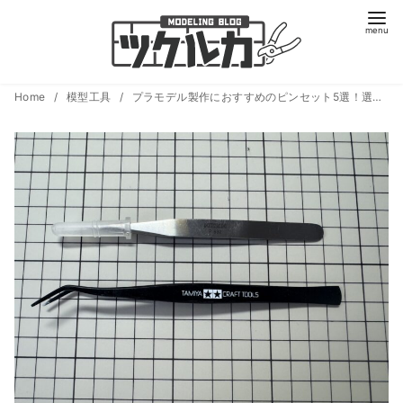
コ
Home
模型工具
プラモデル製作におすすめのピンセット5選！選び方と使い方も解説
ン
テ
ン
ツ
へ
移
動