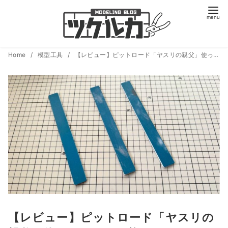
コ
Home
模型工具
【レビュー】ピットロード「ヤスリの親父」使ってみた！万能スティックやすりの実力を徹底解説
ン
テ
ン
ツ
へ
移
動
【レビュー】ピットロード「ヤスリの