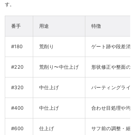
す。
番手
用途
特徴
#180
荒削り
ゲート跡や段差消
#220
荒削り〜中仕上げ
形状修正や整面の
#320
中仕上げ
パーティングライ
#400
中仕上げ
合わせ目処理や均
#600
仕上げ
サフ前の調整・細