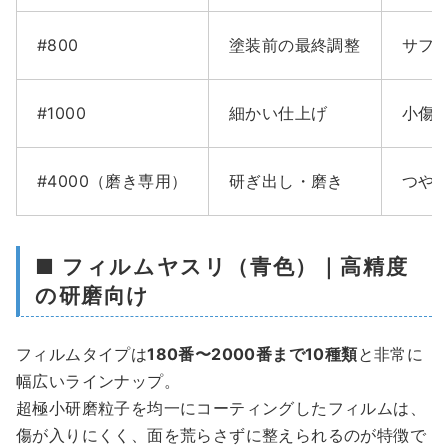
#800
塗装前の最終調整
サフ
#1000
細かい仕上げ
小傷
#4000（磨き専用）
研ぎ出し・磨き
つや
■ フィルムヤスリ（青色）｜高精度
の研磨向け
フィルムタイプは
180番〜2000番まで10種類
と非常に
幅広いラインナップ。
超極小研磨粒子を均一にコーティングしたフィルムは、
傷が入りにくく、面を荒らさずに整えられるのが特徴で