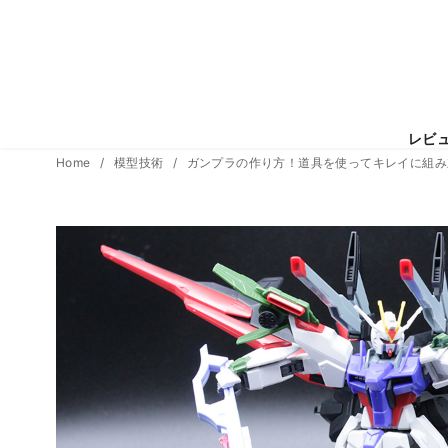
レビ
コ
Home
模型技術
ガンプラの作り方！道具を使ってキレイに組み
ン
テ
ン
ツ
へ
移
動